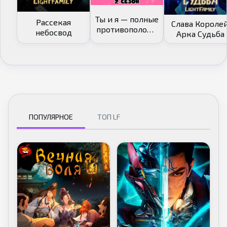
Ты и я — полные
Рассекая
Слава Королей
противоположн
небосвод
Арка Судьба
ости [ТВ-2]
ПОПУЛЯРНОЕ
ТОП LF