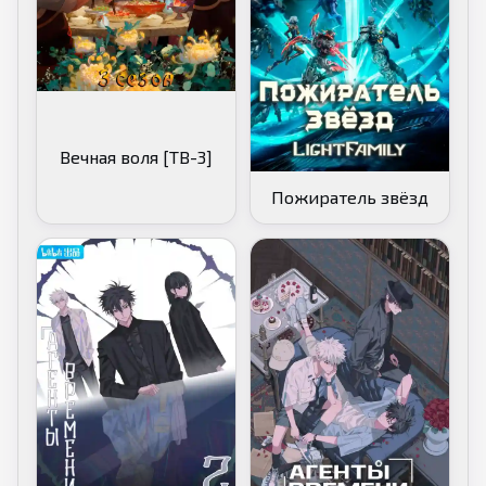
Вечная воля [ТВ-3]
Пожиратель звёзд