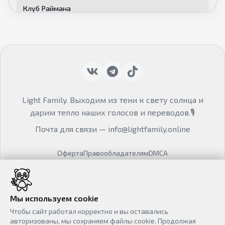
Клуб Раймана
Добавлена 16 серия (Субтитры)
Империя Силин
Добавлена 2 серия (Дубляж)
Рассекая небосвод
Добавлена 16 серия (Субтитры)
Light Family. Выходим из тени к свету солнца и
Империя Силин
дарим тепло наших голосов и переводов.🎙
Добавлена 54 серия (Субтитры)
Почта для связи —
info@lightfamily.online
Вечная воля [ТВ-2]
Оферта
Правообладателям
DMCA
Добавлена 2 серия (Субтитры)
Всемогущая лавочка любви
© Mondi
Добавлена 3 серия (Липсинк)
2023 - 2026
Мы используем cookie
Игра «Бездна»
Чтобы сайт работал корректно и вы оставались
Добавлена 6 серия (Дубляж)
авторизованы, мы сохраняем файлы cookie. Продолжая