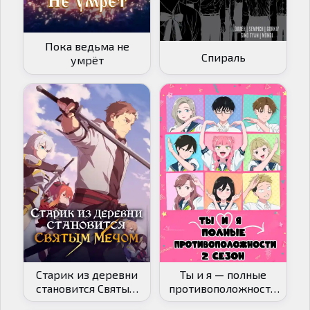
Пока ведьма не
Спираль
умрёт
Старик из деревни
Ты и я — полные
становится Святым
противоположности
мечом [ТВ-1]
[ТВ-2]