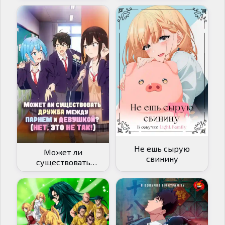
Не ешь сырую
Может ли
свинину
существовать
дружба между
парнем и девушкой?
Нет, это не так!