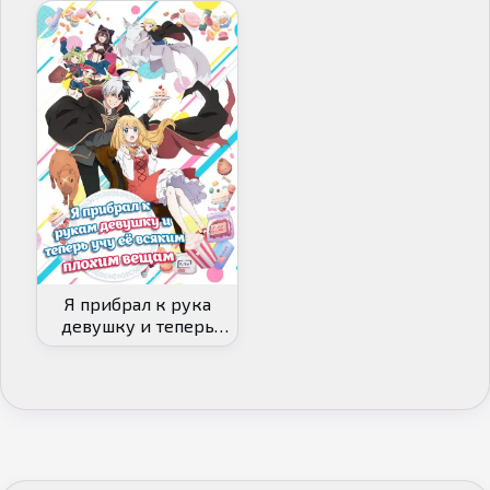
Я прибрал к рука
девушку и теперь
учу её всяким
плохим вещам