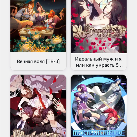
Идеальный муж и я,
Вечная воля [ТВ-3]
или как украсть 55
поцелуев [ТВ-1]