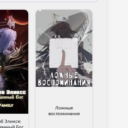
Ложные
воспоминания
б Эликсе:
анный Бог