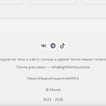
пришествия богов
ыходим из тени к свету солнца и дарим тепло наших голосо
Почта для связи —
info@lightfamily.online
Оферта
Правообладателям
DMCA
© Mondi
2023 - 2026