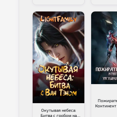
Пожирате
Континент
Окутывая небеса:
Кр
Битва с гробом на