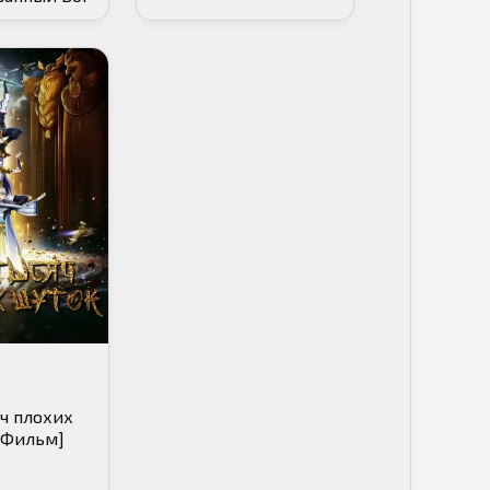
ч плохих
[Фильм]