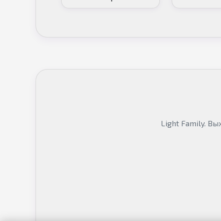
спине против Ван Тэна
Light Family. В