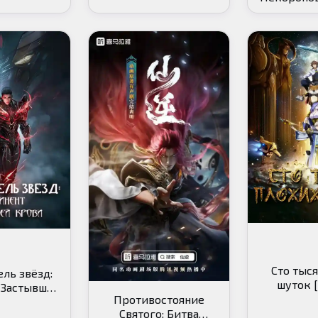
Сто тыся
ль звёзд:
шуток 
 Застывшей
Противостояние
ови
Святого: Битва