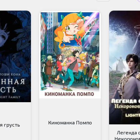
Киноманка Помпо
я грусть
Легенда о
Некоронов