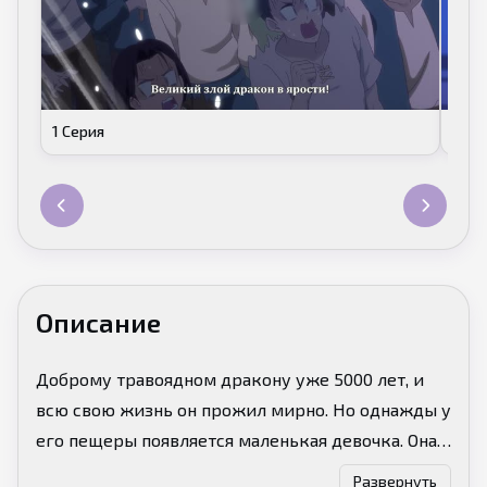
1 Серия
2 Се
Описание
Доброму травоядном дракону уже 5000 лет, и
всю свою жизнь он прожил мирно. Но однажды у
его пещеры появляется маленькая девочка. Она
хочет пожертвовать собой ради процветания
Развернуть