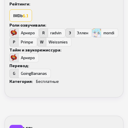
Рейтинги:
6.1
IMDb
Роли озвучивали:
Аркеро
radvin
Эллен
mondi
А
R
Э
M
Primpe
Weissmies
P
W
Тайм и звукорежиссура:
Аркеро
А
Перевод:
GoingBananas
G
Категория:
Бесплатные