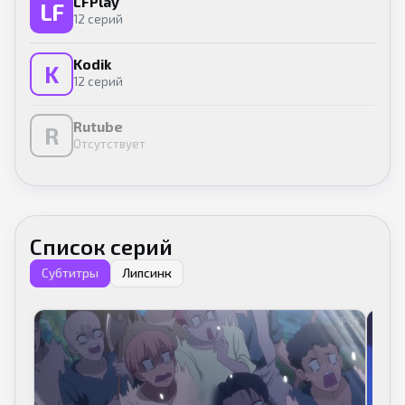
LFPlay
LF
12 серий
Kodik
K
12 серий
Rutube
R
Отсутствует
Список серий
Субтитры
Липсинк