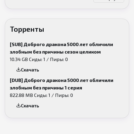
своей деревни и избавления мира от Князя Тьмы.
Поползли слухи, что дракон является «Зловещим
Чудовищем, генералом армии Князя Тьмы». Он
Торренты
соглашается отыграть отведённую ему роль,
лишь бы маленькая девочка оставила его и
[SUB] Доброго дракона 5000 лет обличили
прожила свою жизнь спокойно, но его крохотная
злобным без причины cезон целиком
ложь во благо пробуждает в малышке скрытые
10.34 GB
Сиды: 1 / Пиры: 0
магические силы. Его тихой жизни приходит
Скачать
конец.
[DUB] Доброго дракона 5000 лет обличили
злобным без причины 1 серия
822.88 MB
Сиды: 1 / Пиры: 0
Скачать