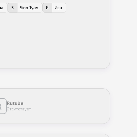
na
Sino Tyan
Ива
S
И
Rutube
R
Отсутствует