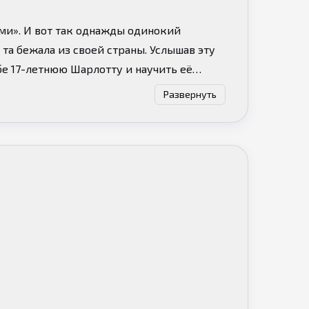
ми». И вот так однажды одинокий
та бежала из своей страны. Услышав эту
бе 17-летнюю Шарлотту и научить её
комедийная история про «дьявола» Аллена
Развернуть