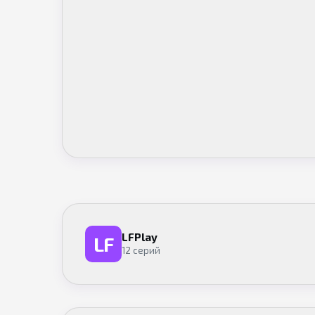
LFPlay
LF
12 серий