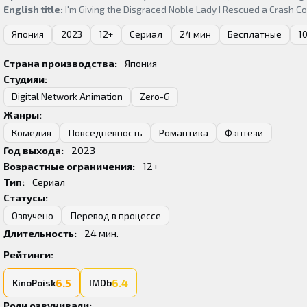
English title:
I'm Giving the Disgraced Noble Lady I Rescued a Crash C
Япония
2023
12+
Сериал
24 мин
Бесплатные
1
Страна производства:
Япония
Студияи:
Digital Network Animation
Zero-G
Жанры:
Комедия
Повседневность
Романтика
Фэнтези
Год выхода:
2023
Возрастные ограничения:
12+
Тип:
Сериал
Статусы:
Озвучено
Перевод в процессе
Длительность:
24
мин.
Рейтинги:
6.5
6.4
KinoPoisk
IMDb
Роли озвучивали: