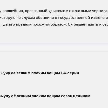
у волшебник, прозванный «дьяволом с красными чернила
оторую по слухам обвинили в государственной измене и 
 где его предали похожим образом. Он решает взять к се
это хобби и интересный опыт. С этого и начинается наша 
рь учу её всяким плохим вещам 1-4 серии
ерь учу её всяким плохим вещам сезон целиком