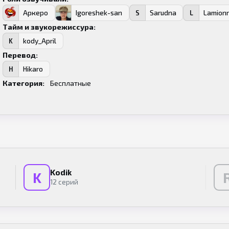
Аркеро
Igoreshek-san
Sarudna
Lamion
А
I
S
L
Тайм и звукорежиссура:
kody_April
K
Перевод:
Hikaro
H
Категория:
Бесплатные
Kodik
K
12 серий