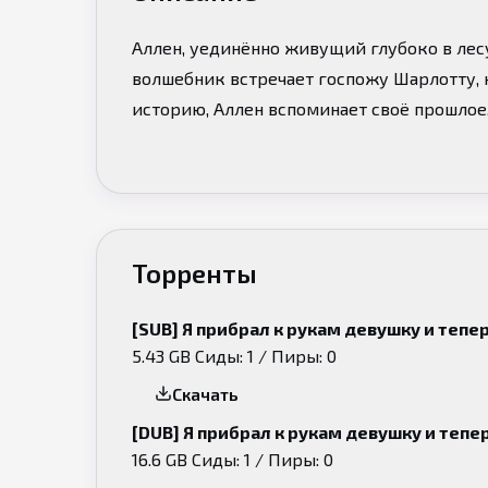
Аллен, уединённо живущий глубоко в лес
волшебник встречает госпожу Шарлотту, к
историю, Аллен вспоминает своё прошлое,
всяким плохим вещам, ведь это для него 
и Шарлотту!
Торренты
[SUB] Я прибрал к рукам девушку и тепе
5.43 GB
Сиды: 1 / Пиры: 0
Скачать
[DUB] Я прибрал к рукам девушку и теп
16.6 GB
Сиды: 1 / Пиры: 0