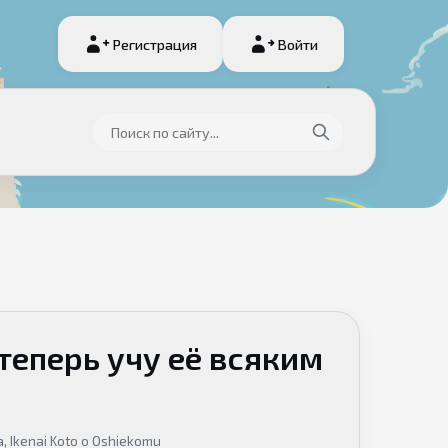
Регистрация
Войти
теперь учу её всяким
a, Ikenai Koto o Oshiekomu