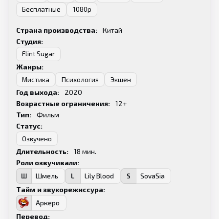
Бесплатные
1080p
Страна производства:
Китай
Студия:
Flint Sugar
Жанры:
Мистика
Психология
Экшен
Год выхода:
2020
Возрастные ограничения:
12+
Тип:
Фильм
Статус:
Озвучено
Длительность:
18
мин.
Роли озвучивали:
Шмель
Lily Blood
SovaSia
Ш
L
S
Тайм и звукорежиссура:
Аркеро
А
Перевод: