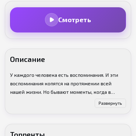
Смотреть
Описание
У каждого человека есть воспоминания. И эти
воспоминания копятся на протяжении всей
нашей жизни. Но бывают моменты, когда в
голове всё перемешивается и уже не знаешь…
Развернуть
воспоминание истинно или это просто плод
твоего воображения. А если у тебя воображение
развито на максимум? Нам поведают историю
Торренты
Ши Яня, последнего из багов, и его создателя.