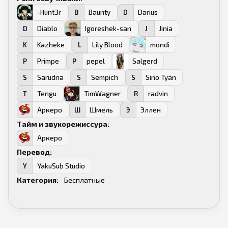
-Hunt3r
Baunty
Darius
H
B
D
Diablo
Igoreshek-san
Jinia
D
I
J
Kazheke
Lily Blood
mondi
K
L
M
Primpe
pepel
Salgerd
P
P
S
Sarudna
Sempich
Sino Tyan
S
S
S
Tengu
TimWagner
radvin
T
T
R
Аркеро
Шмель
Эллен
А
Ш
Э
Тайм и звукорежиссура:
Аркеро
А
Перевод:
YakuSub Studio
Y
Категория:
Бесплатные