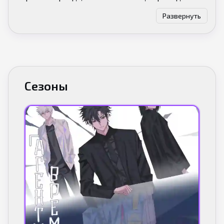
ним не для того, чтобы проявить фото, а для того,
Развернуть
чтобы хозяева студии могли вернуться в
прошлое. Кто-то из клиентов хочет передать
весточку в прошлое, чтобы оставить сожаления
позади, кто-то хочет найти убийцу, а кто-то
хочет узнать, что сказал ему любимый человек.
Сезоны
Но у путешествий в фото есть 3 основных
правила: в прошлом можно находиться не более
12 часов, менять узловые точки нельзя и, чтобы
не произошло в прошлом, будущее их не
касается. В последствии из-за опрометчивых
решений главные герои заигрались со временем
и судьбой и в конце первого сезона попали в
ловушку, выход из которой им придётся искать
в очередной порции стекла.