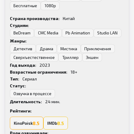
Бесплатные
1080p
Страна производства:
Китай
Студияи:
BeDream
CMC Media
Pb Animation
Studio LAN
Жанры:
Детектив
Драма
Мистика
Приключения
Сверхъестественное
Триллер
Экшен
Год выхода:
2023
Возрастные ограничения:
18+
Тип:
Сериал
Статус:
Озвучка в процессе
Длительность:
24
мин.
Рейтинги:
8.5
8.5
KinoPoisk
IMDb
Роли озвучивали: