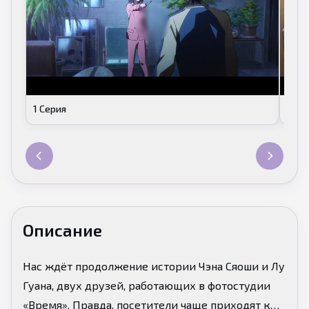
1 Серия
2 Се
Описание
Нас ждёт продолжение истории Чэна Сяоши и Лу
Гуана, двух друзей, работающих в фотостудии
«Время». Правда, посетители чаще приходят к