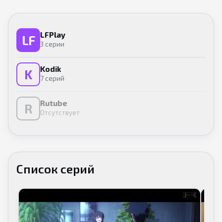
LFPlay
LF
3 серии
Kodik
K
7 серий
Rutube
R
Отсутствует
Список серий