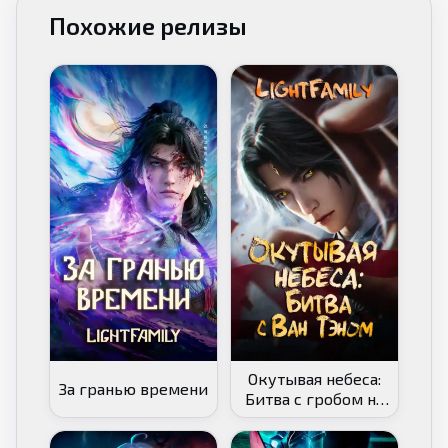
Похожие релизы
Окутывая небеса:
За гранью времени
Битва с гробом на
спине против Ван
Тэна