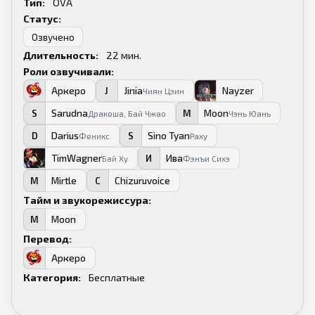
Тип:
OVA
Статус:
Озвучено
Длительность:
22
мин.
Роли озвучивали:
Аркеро
Jinia
Nayzer
А
J
N
Чиян Цзин
Sarudna
Moon
S
M
Дракоша, Бай Чжао
Чэнь Юань
Darius
Sino Tyan
D
S
Феникс
Раху
TimWagner
Ива
T
И
Бай Ху
Фэнъи Сихэ
Mirtle
Chizuruvoice
M
C
Тайм и звукорежиссура:
Moon
M
Перевод:
Аркеро
А
Категория:
Бесплатные