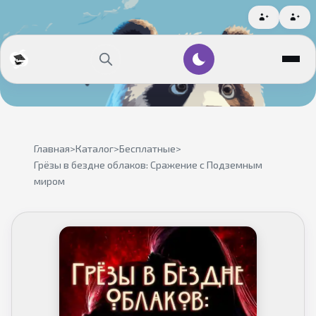
Главная
>
Каталог
>
Бесплатные
>
Грёзы в бездне облаков: Сражение с Подземным
миром