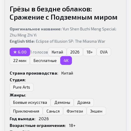
Грёзы в бездне облаков:
Сражение с Подземным миром
Оригинальное название:
Yun Shen Buzhi Meng Special:
Zhu Ming Zhi Yi
English title:
Eclipse of Illusion SP: The Miasma War
★ 6.00
Китай
2026
18+
OVA
1 голосов
22 мин
Бесплатные
4K
Страна производства:
Китай
Студия:
Pure Arts
Жанры:
Боевые искусства
Демоны
Драма
Приключения
Санься
Фэнтези
Экшен
Год выхода:
2026
Возрастные ограничения:
18+