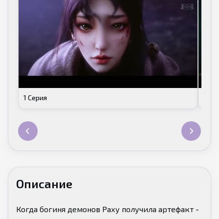
1 Серия
2 Се
Описание
Когда богиня демонов Раху получила артефакт -