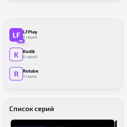
LFPlay
LF
6 серий
4K
Kodik
K
6 серий
Rutube
R
3 серии
Список серий