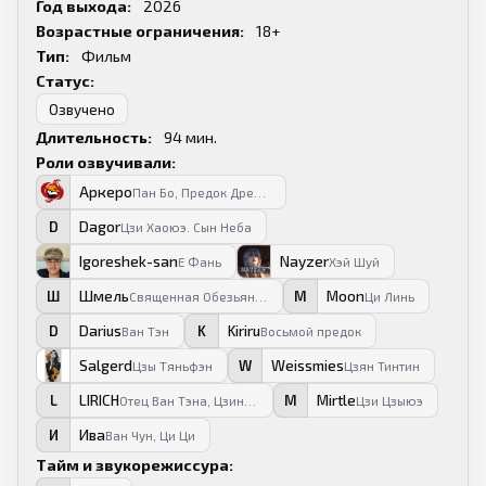
Год выхода:
2026
Возрастные ограничения:
18+
Тип:
Фильм
Статус:
Озвучено
Длительность:
94
мин.
Роли озвучивали:
Аркеро
А
Пан Бо, Предок Древней Расы
Dagor
D
Цзи Хаоюэ. Сын Неба
Igoreshek-san
Nayzer
I
N
Е Фань
Хэй Шуй
Шмель
Moon
Ш
M
Священная Обезьяна, У Гули
Ци Линь
Darius
Kiriru
D
K
Ван Тэн
Восьмой предок
Salgerd
Weissmies
S
W
Цзы Тяньфэн
Цзян Тинтин
LIRICH
Mirtle
L
M
Отец Ван Тэна, Цзинь Удо
Цзи Цзыюэ
Ива
И
Ван Чун, Ци Ци
Тайм и звукорежиссура: