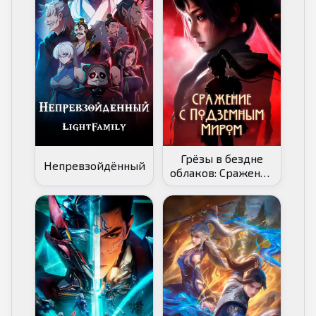
Грёзы в бездне
Непревзойдённый
облаков: Сражение
с Подземным
миром