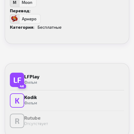
Moon
M
Перевод:
Аркеро
А
Категория:
Бесплатные
LFPlay
LF
Фильм
4K
Kodik
K
Фильм
Rutube
R
Отсутствует