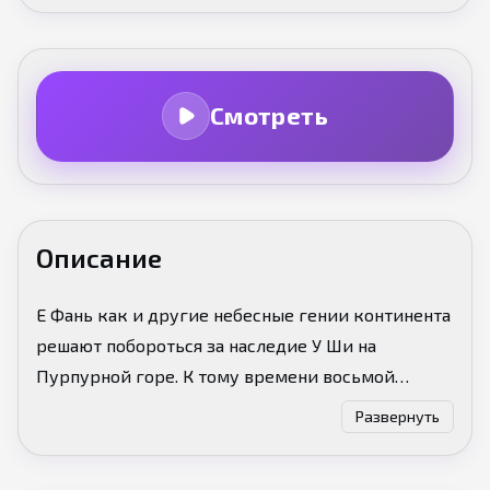
Смотреть
Описание
​Е Фань как и другие небесные гении континента
решают побороться за наследие У Ши на
Пурпурной горе. К тому времени восьмой
предок древнего рода Цзи выходит из
Развернуть
уединения и начинает управлять всем их кланом,
решая мстить Е Фаню за смерть Цзи Хуэй. А